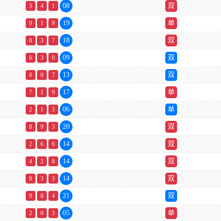
08
双
3
4
1
19
单
9
1
9
18
双
8
3
7
09
双
6
3
0
13
双
6
0
7
17
单
7
1
9
06
单
2
1
3
20
双
8
9
3
14
双
2
6
6
14
双
4
2
8
14
双
8
3
3
21
双
9
8
4
05
单
2
0
3