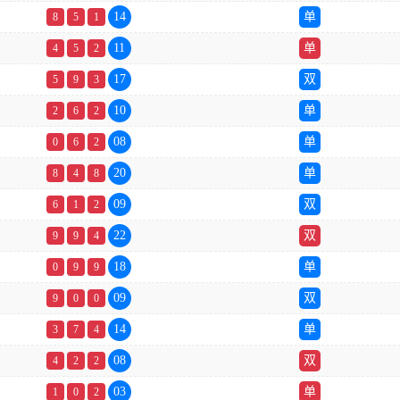
14
单
8
5
1
11
单
4
5
2
17
双
5
9
3
10
单
2
6
2
08
单
0
6
2
20
单
8
4
8
09
双
6
1
2
22
双
9
9
4
18
单
0
9
9
09
双
9
0
0
14
单
3
7
4
08
双
4
2
2
03
单
1
0
2