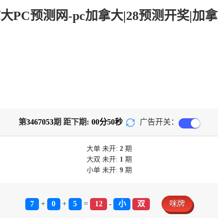
第
3467053
期 距下期:
00
分
50
秒
广告开关：
大单
未开:
2
期
大双
未开:
1
期
小单
未开:
9
期
7
+
0
+
5
=
12
-
小
双
咪牌