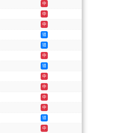
中
中
中
错
错
中
错
中
中
中
中
错
中