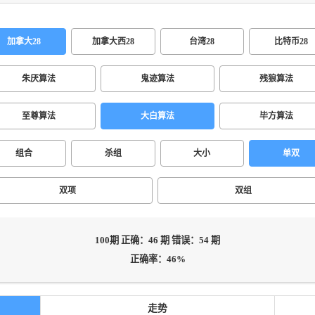
加拿大28
加拿大西28
台湾28
比特币28
朱厌算法
鬼迹算法
残狼算法
至尊算法
大白算法
毕方算法
组合
杀组
大小
单双
双项
双组
100期 正确：46 期 错误：54 期
正确率：46%
走势