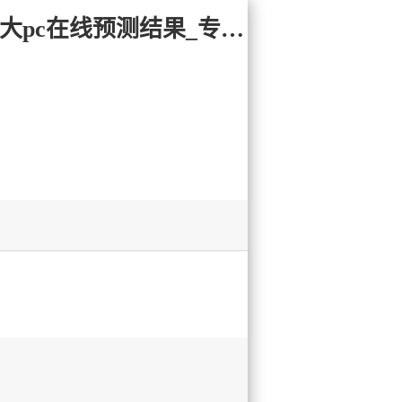
易记网址:28yc.com 加拿大PC预测网-pc加拿大|28预测开奖|加拿大pc在线预测结果_专注研究加拿大预测!