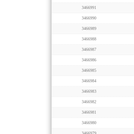
3466991
3466990
3466989
3466988
3466987
3466986
3466985
3466984
3466983
3466982
3466981
3466980
3466979