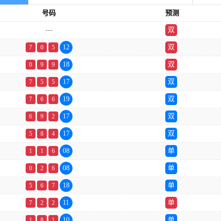
号码
预测
---
双
12
双
7
0
5
18
双
0
9
9
17
双
7
5
5
19
双
7
6
6
17
双
6
9
2
17
双
5
8
4
08
单
1
1
6
08
单
0
2
6
18
单
5
6
7
11
单
7
2
2
10
单
1
8
1