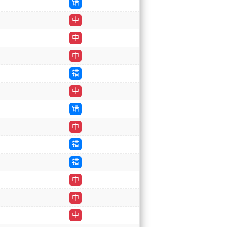
错
中
中
中
错
中
错
中
错
错
中
中
中