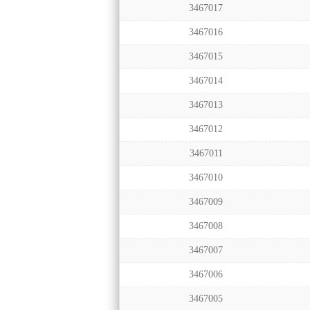
3467017
3467016
3467015
3467014
3467013
3467012
3467011
3467010
3467009
3467008
3467007
3467006
3467005