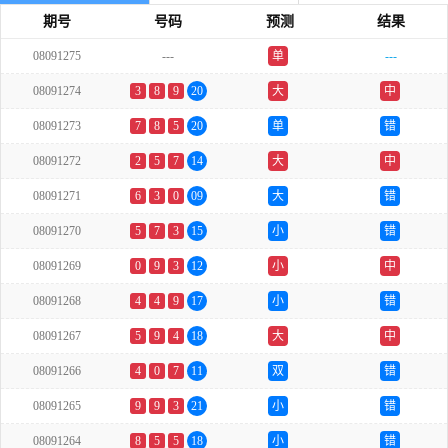
期号
号码
预测
结果
08091275
---
单
---
08091274
3
8
9
20
大
中
08091273
7
8
5
20
单
错
08091272
2
5
7
14
大
中
08091271
6
3
0
09
大
错
08091270
5
7
3
15
小
错
08091269
0
9
3
12
小
中
08091268
4
4
9
17
小
错
08091267
5
9
4
18
大
中
08091266
4
0
7
11
双
错
08091265
9
9
3
21
小
错
08091264
8
5
5
18
小
错