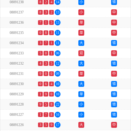
08091238
8
2
4
14
小
错
08091237
8
3
2
13
小
中
08091236
7
1
5
13
单
中
08091235
0
8
3
11
单
中
08091234
3
7
1
11
大
错
08091233
5
0
1
06
双
中
08091232
4
3
5
12
大
错
08091231
9
0
0
09
单
中
08091230
0
6
4
10
大
错
08091229
1
9
0
10
单
错
08091228
9
5
8
22
小
错
08091227
1
7
8
16
小
错
08091226
3
5
9
17
大
中