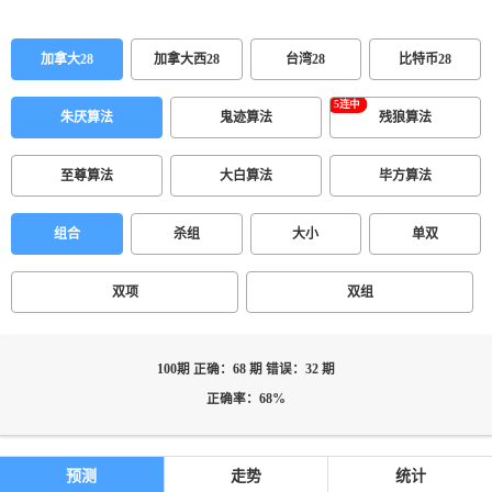
加拿大28
加拿大西28
台湾28
比特币28
朱厌算法
鬼迹算法
残狼算法
至尊算法
大白算法
毕方算法
组合
杀组
大小
单双
双项
双组
100期 正确：68 期 错误：32 期
正确率：68%
预测
走势
统计