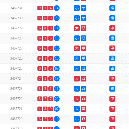
3467731
9
1
4
14
小
单
错
3467730
5
6
9
20
小
单
错
3467729
6
8
0
14
大
双
中
3467728
6
3
6
15
小
双
错
3467727
6
6
3
15
大
单
中
3467726
9
1
0
10
大
单
错
3467725
6
3
0
09
大
双
错
3467724
7
5
6
18
大
双
中
3467723
8
2
1
11
大
双
错
3467722
8
7
7
22
大
双
中
3467721
4
3
0
07
大
单
中
3467720
8
7
3
18
小
双
中