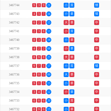
3467744
9
3
9
21
小
双
错
3467743
4
5
7
16
小
单
错
3467742
6
2
7
15
大
单
中
3467741
2
3
8
13
小
双
中
3467740
8
3
8
19
小
单
中
3467739
4
2
2
08
小
单
中
3467738
8
9
8
25
大
单
中
3467737
9
7
1
17
小
双
错
3467736
4
0
5
09
大
单
中
3467735
9
1
5
15
小
单
中
3467734
3
4
5
12
小
单
中
3467733
6
8
6
20
小
双
中
3467732
0
9
6
15
小
单
中