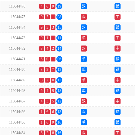
115044476
4
6
9
19
双
错
115044475
0
7
1
08
双
中
115044474
9
3
3
15
双
错
115044473
9
1
1
11
单
中
115044472
8
4
2
14
双
中
115044471
5
0
1
06
单
错
115044470
3
2
7
12
单
错
115044469
8
7
0
15
单
中
115044468
5
4
9
18
单
错
115044467
4
3
5
12
双
中
115044466
1
6
6
13
双
错
115044465
1
6
9
16
单
错
115044464
6
2
8
16
双
中