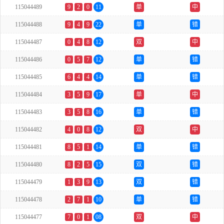
115044489
9
2
0
11
单
中
115044488
9
4
9
22
单
错
115044487
0
4
8
12
双
中
115044486
0
5
7
12
单
错
115044485
6
4
4
14
单
错
115044484
3
5
9
17
单
中
115044483
3
5
8
16
单
错
115044482
4
0
8
12
双
中
115044481
8
5
1
14
单
错
115044480
8
2
5
15
双
错
115044479
1
3
9
13
双
错
115044478
2
7
1
10
单
错
115044477
7
0
1
08
双
中