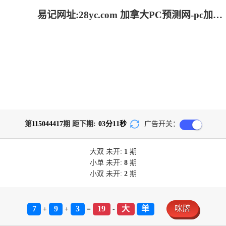
易记网址:28yc.com 加拿大PC预测网-pc加拿大|28预测开奖|加拿大pc在线预测结果_专注研究加拿大预测!
第
115044417
期 距下期:
03
分
10
秒
广告开关：
大双
未开:
1
期
小单
未开:
8
期
小双
未开:
2
期
7
9
3
19
大
单
咪牌
+
+
=
-