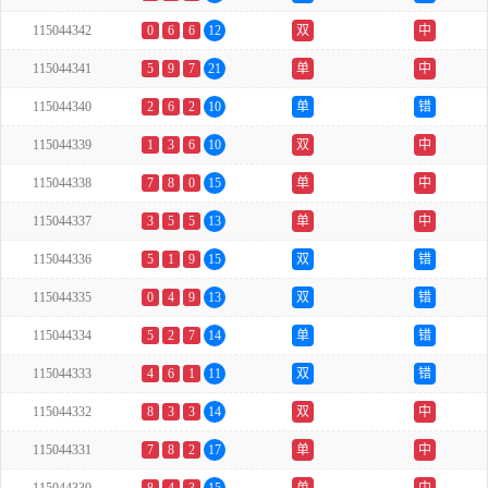
115044342
0
6
6
12
双
中
115044341
5
9
7
21
单
中
115044340
2
6
2
10
单
错
115044339
1
3
6
10
双
中
115044338
7
8
0
15
单
中
115044337
3
5
5
13
单
中
115044336
5
1
9
15
双
错
115044335
0
4
9
13
双
错
115044334
5
2
7
14
单
错
115044333
4
6
1
11
双
错
115044332
8
3
3
14
双
中
115044331
7
8
2
17
单
中