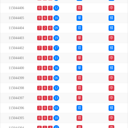
115044406
0
5
7
12
双
中
115044405
9
6
1
16
单
错
115044404
7
2
0
09
双
错
115044403
7
4
8
19
单
中
115044402
7
3
7
17
双
错
115044401
0
3
8
11
单
中
115044400
2
8
6
16
单
错
115044399
5
0
1
06
双
中
115044398
2
8
2
12
双
中
115044397
9
1
3
13
单
中
115044396
3
0
0
03
双
错
115044395
6
0
4
10
双
中