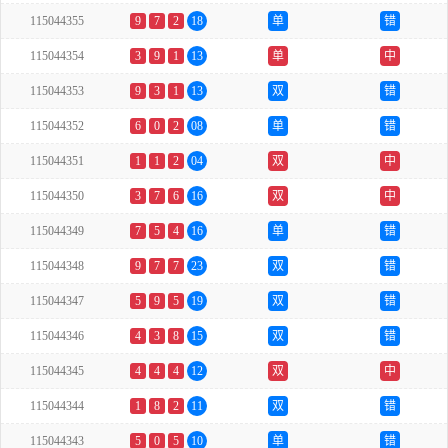
115044355
9
7
2
18
单
错
115044354
3
9
1
13
单
中
115044353
9
3
1
13
双
错
115044352
6
0
2
08
单
错
115044351
1
1
2
04
双
中
115044350
3
7
6
16
双
中
115044349
7
5
4
16
单
错
115044348
9
7
7
23
双
错
115044347
5
9
5
19
双
错
115044346
4
3
8
15
双
错
115044345
4
4
4
12
双
中
115044344
1
8
2
11
双
错
115044343
5
0
5
10
单
错