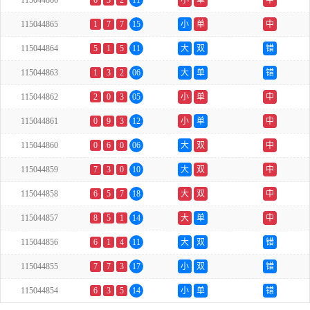
115044866
6
3
2
11
小
单
中
115044865
1
7
7
15
小
单
中
115044864
5
1
5
11
大
双
错
115044863
1
3
2
06
大
单
错
115044862
2
0
3
05
小
单
中
115044861
0
9
3
12
小
单
中
115044860
0
6
0
06
大
双
中
115044859
7
3
0
10
大
双
中
115044858
6
5
7
18
大
双
中
115044857
8
5
1
14
大
单
中
115044856
6
1
4
11
大
双
错
115044855
7
7
3
17
小
双
错
115044854
6
3
5
14
小
单
错