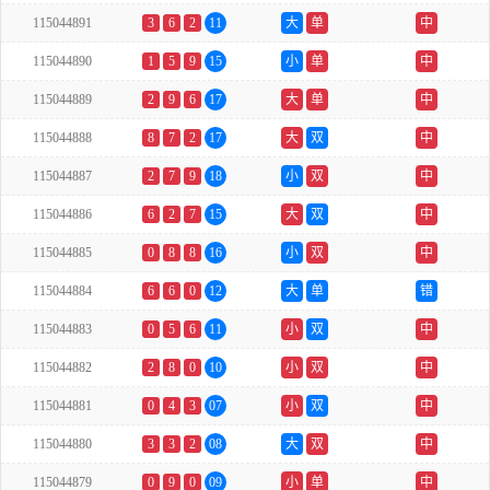
115044891
3
6
2
11
大
单
中
115044890
1
5
9
15
小
单
中
115044889
2
9
6
17
大
单
中
115044888
8
7
2
17
大
双
中
115044887
2
7
9
18
小
双
中
115044886
6
2
7
15
大
双
中
115044885
0
8
8
16
小
双
中
115044884
6
6
0
12
大
单
错
115044883
0
5
6
11
小
双
中
115044882
2
8
0
10
小
双
中
115044881
0
4
3
07
小
双
中
115044880
3
3
2
08
大
双
中
115044879
0
9
0
09
小
单
中