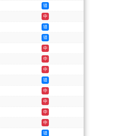
错
中
错
错
中
中
中
错
中
中
中
中
错