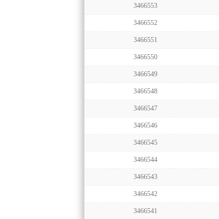
3466553
3466552
3466551
3466550
3466549
3466548
3466547
3466546
3466545
3466544
3466543
3466542
3466541