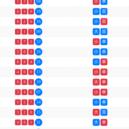
04
小
单
1
2
1
19
小
双
6
4
9
16
小
双
8
2
6
09
大
双
1
1
7
12
小
单
3
7
2
16
小
单
5
6
5
21
小
单
8
9
4
13
小
单
4
0
9
19
大
单
9
8
2
07
小
单
3
4
0
14
小
单
5
2
7
15
大
双
5
2
8
11
大
单
4
6
1