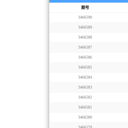
期号
3466590
3466589
3466588
3466587
3466586
3466585
3466584
3466583
3466582
3466581
3466580
3466579