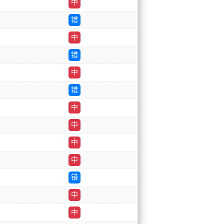
中
错
中
错
中
错
中
中
中
中
错
中
中