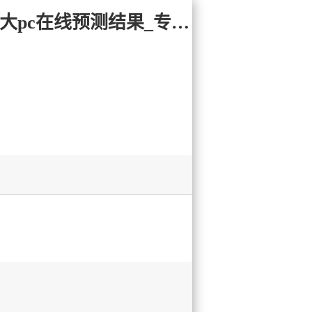
易记网址:28yc.com 加拿大PC预测网-pc加拿大|28预测开奖|加拿大pc在线预测结果_专注研究加拿大预测!