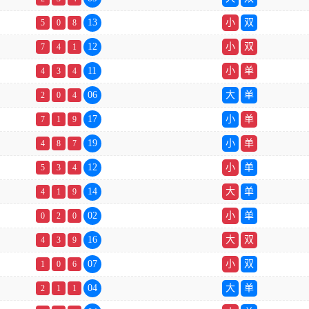
13
小
双
5
0
8
12
小
双
7
4
1
11
小
单
4
3
4
06
大
单
2
0
4
17
小
单
7
1
9
19
小
单
4
8
7
12
小
单
5
3
4
14
大
单
4
1
9
02
小
单
0
2
0
16
大
双
4
3
9
07
小
双
1
0
6
04
大
单
2
1
1