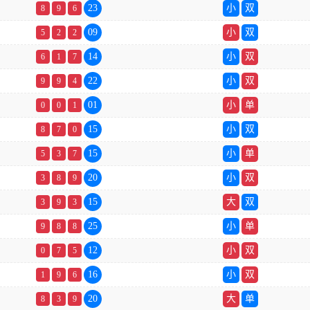
23
小
双
8
9
6
09
小
双
5
2
2
14
小
双
6
1
7
22
小
双
9
9
4
01
小
单
0
0
1
15
小
双
8
7
0
15
小
单
5
3
7
20
小
双
3
8
9
15
大
双
3
9
3
25
小
单
9
8
8
12
小
双
0
7
5
16
小
双
1
9
6
20
大
单
8
3
9