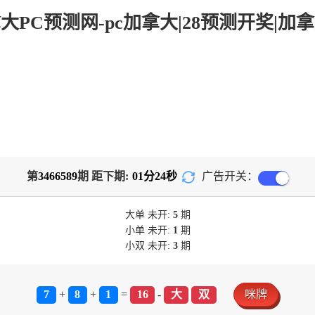
第
3466589
期 距下期:
01
分
23
秒
广告开关：
大单
未开:
5
期
小单
未开:
1
期
小双
未开:
3
期
7
+
8
+
1
=
16
-
大
双
咪牌