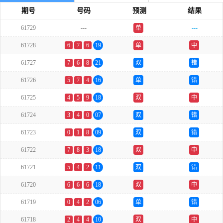
期号
号码
预测
结果
61729
---
单
---
61728
6
7
6
19
单
中
61727
7
6
8
21
双
错
61726
5
7
4
16
单
错
61725
4
5
9
18
双
中
61724
3
4
0
07
双
错
61723
0
1
8
09
双
错
61722
7
8
3
18
双
中
61721
5
4
2
11
双
错
61720
6
6
6
18
双
中
61719
0
4
2
06
单
错
61718
2
4
4
10
双
中