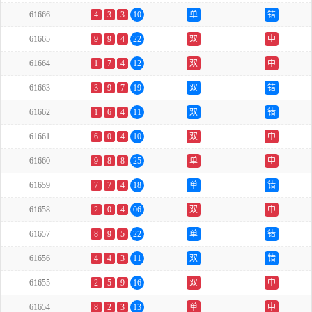
61666
4
3
3
10
单
错
61665
9
9
4
22
双
中
61664
1
7
4
12
双
中
61663
3
9
7
19
双
错
61662
1
6
4
11
双
错
61661
6
0
4
10
双
中
61660
9
8
8
25
单
中
61659
7
7
4
18
单
错
61658
2
0
4
06
双
中
61657
8
9
5
22
单
错
61656
4
4
3
11
双
错
61655
2
5
9
16
双
中
61654
8
2
3
13
单
中