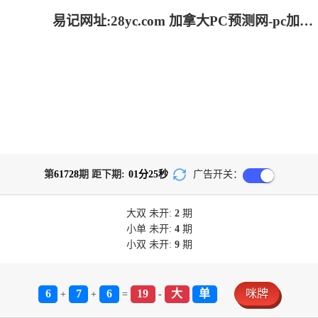
易记网址:28yc.com 加拿大PC预测网-pc加拿大|28预测开奖|加拿大pc在线预测结果_专注研究加拿大预测!
第
61728
期 距下期:
01
分
25
秒
广告开关：
大双
未开:
2
期
小单
未开:
4
期
小双
未开:
9
期
6
7
6
19
大
单
咪牌
+
+
=
-