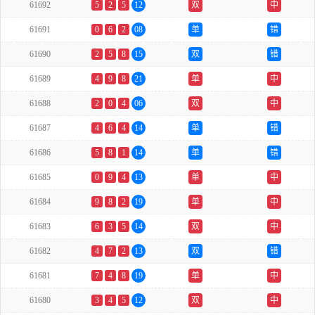
61692
5
2
5
12
双
中
61691
0
6
2
08
单
错
61690
2
5
8
15
双
错
61689
4
9
8
21
单
中
61688
2
0
4
06
双
中
61687
4
6
4
14
单
错
61686
5
8
1
14
单
错
61685
0
9
4
13
单
中
61684
9
8
2
19
单
中
61683
6
3
5
14
双
中
61682
4
7
2
13
双
错
61681
7
4
8
19
单
中
61680
3
4
5
12
双
中