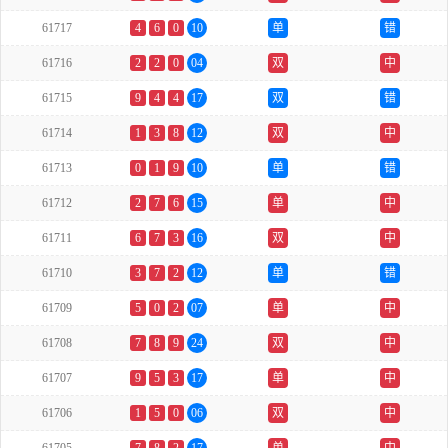
61717
4
6
0
10
单
错
61716
2
2
0
04
双
中
61715
9
4
4
17
双
错
61714
1
3
8
12
双
中
61713
0
1
9
10
单
错
61712
2
7
6
15
单
中
61711
6
7
3
16
双
中
61710
3
7
2
12
单
错
61709
5
0
2
07
单
中
61708
7
8
9
24
双
中
61707
9
5
3
17
单
中
61706
1
5
0
06
双
中