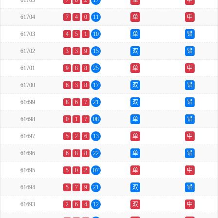
61705
7
8
2
17
单
中
61704
7
4
0
11
单
中
61703
4
5
1
10
单
错
61702
3
3
9
15
双
错
61701
9
8
8
25
单
中
61700
6
3
8
17
双
错
61699
8
6
7
21
双
错
61698
0
1
7
08
单
错
61697
5
2
6
13
单
中
61696
6
8
8
22
单
错
61695
5
0
2
07
单
中
61694
5
7
9
21
双
错
61693
2
6
4
12
双
中