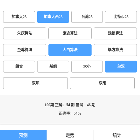
加拿大28
加拿大西28
台湾28
比特币28
朱厌算法
鬼迹算法
残狼算法
至尊算法
大白算法
毕方算法
组合
杀组
大小
单双
双项
双组
100期 正确：54 期 错误：46 期
正确率：54%
预测
走势
统计