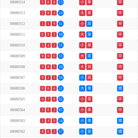
08080514
5
0
8
13
小
单
中
08080513
2
8
4
14
大
双
中
08080512
1
1
9
11
小
双
中
08080511
6
9
3
18
大
单
中
08080510
5
4
2
11
小
单
中
08080509
9
0
6
15
大
双
中
08080508
3
8
5
16
大
双
中
08080507
9
2
5
16
小
双
中
08080506
0
6
6
12
大
单
错
08080505
0
2
0
02
小
双
中
08080504
5
0
2
07
小
单
中
08080503
1
4
9
14
小
单
错
08080502
8
6
3
17
小
双
错