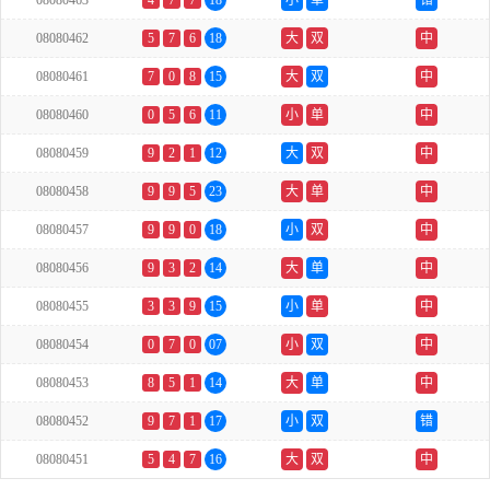
08080463
4
7
7
18
小
单
错
08080462
5
7
6
18
大
双
中
08080461
7
0
8
15
大
双
中
08080460
0
5
6
11
小
单
中
08080459
9
2
1
12
大
双
中
08080458
9
9
5
23
大
单
中
08080457
9
9
0
18
小
双
中
08080456
9
3
2
14
大
单
中
08080455
3
3
9
15
小
单
中
08080454
0
7
0
07
小
双
中
08080453
8
5
1
14
大
单
中
08080452
9
7
1
17
小
双
错
08080451
5
4
7
16
大
双
中