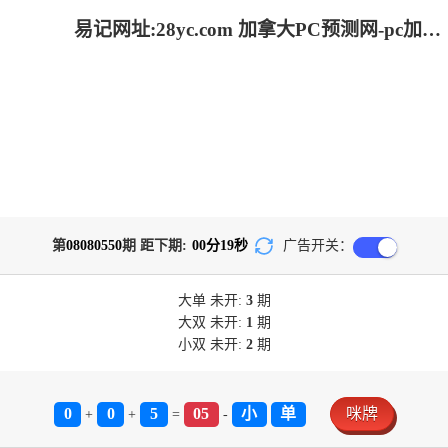
易记网址:28yc.com 加拿大PC预测网-pc加拿大|28预测开奖|加拿大pc在线预测结果_专注研究加拿大预测!
第
08080550
期 距下期:
00
分
19
秒
广告开关：
大单
未开:
3
期
大双
未开:
1
期
小双
未开:
2
期
0
0
5
05
小
单
咪牌
+
+
=
-