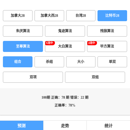
加拿大28
加拿大西28
台湾28
比特币28
朱厌算法
鬼迹算法
残狼算法
至尊算法
大白算法
毕方算法
组合
杀组
大小
单双
双项
双组
100期 正确：78 期 错误：22 期
正确率：78%
预测
走势
统计