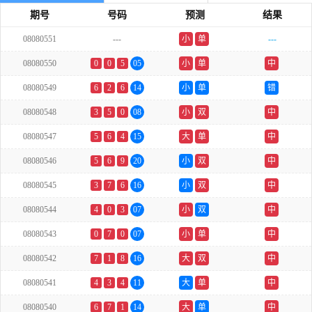
期号
号码
预测
结果
08080551
---
小
单
---
08080550
0
0
5
05
小
单
中
08080549
6
2
6
14
小
单
错
08080548
3
5
0
08
小
双
中
08080547
5
6
4
15
大
单
中
08080546
5
6
9
20
小
双
中
08080545
3
7
6
16
小
双
中
08080544
4
0
3
07
小
双
中
08080543
0
7
0
07
小
单
中
08080542
7
1
8
16
大
双
中
08080541
4
3
4
11
大
单
中
08080540
6
7
1
14
大
单
中