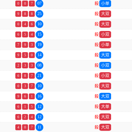
07
殺
小单
0
0
7
25
殺
大双
9
8
8
10
殺
大双
0
4
6
15
殺
小双
6
5
4
19
殺
小单
7
9
3
14
殺
大双
9
5
0
08
殺
小双
2
3
3
21
殺
小双
6
8
7
10
殺
大双
0
3
7
16
殺
大双
9
6
1
12
殺
大单
6
1
5
12
殺
大双
6
2
4
11
殺
大双
4
0
7