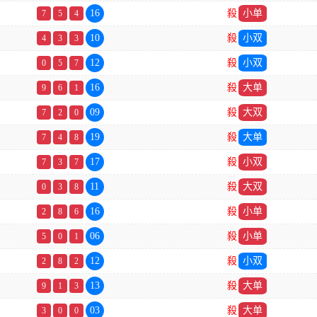
16
殺
小单
7
5
4
10
殺
小双
4
3
3
12
殺
小双
0
5
7
16
殺
大单
9
6
1
09
殺
大双
7
2
0
19
殺
大单
7
4
8
17
殺
小双
7
3
7
11
殺
大双
0
3
8
16
殺
小单
2
8
6
06
殺
小单
5
0
1
12
殺
小双
2
8
2
13
殺
大单
9
1
3
03
殺
大单
3
0
0