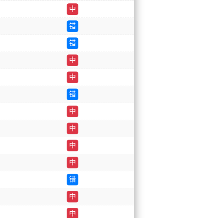
中
错
错
中
中
错
中
中
中
中
错
中
中