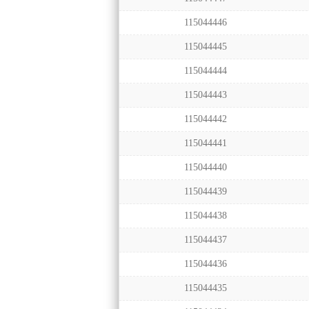
115044446
115044445
115044444
115044443
115044442
115044441
115044440
115044439
115044438
115044437
115044436
115044435