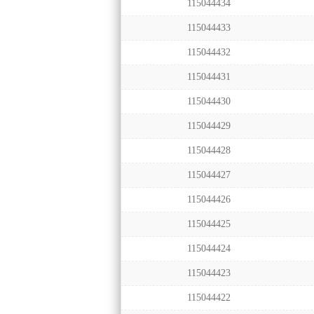
115044434
115044433
115044432
115044431
115044430
115044429
115044428
115044427
115044426
115044425
115044424
115044423
115044422