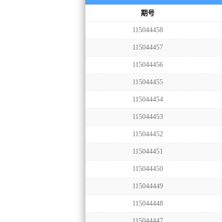
期号
115044458
115044457
115044456
115044455
115044454
115044453
115044452
115044451
115044450
115044449
115044448
115044447