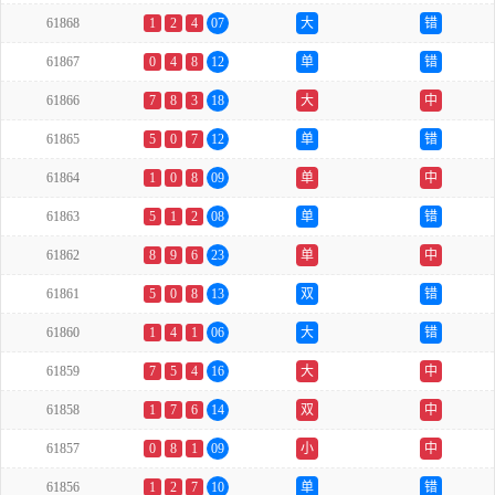
61868
1
2
4
07
大
错
61867
0
4
8
12
单
错
61866
7
8
3
18
大
中
61865
5
0
7
12
单
错
61864
1
0
8
09
单
中
61863
5
1
2
08
单
错
61862
8
9
6
23
单
中
61861
5
0
8
13
双
错
61860
1
4
1
06
大
错
61859
7
5
4
16
大
中
61858
1
7
6
14
双
中
61857
0
8
1
09
小
中
61856
1
2
7
10
单
错