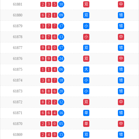
61881
2
3
5
10
双
中
61880
6
2
1
09
双
错
61879
3
7
7
17
小
错
61878
0
7
6
13
小
中
61877
9
8
0
17
双
错
61876
9
9
6
24
双
中
61875
1
1
4
06
大
错
61874
3
8
7
18
小
错
61873
6
8
6
20
小
错
61872
8
2
2
12
双
中
61871
6
6
4
16
单
错
61870
2
3
0
05
单
中
61869
2
4
9
15
双
错