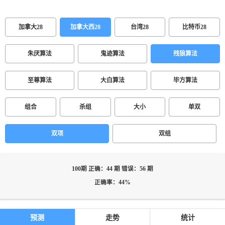
加拿大28
加拿大西28
台湾28
比特币28
朱厌算法
鬼迹算法
残狼算法
至尊算法
大白算法
毕方算法
组合
杀组
大小
单双
双项
双组
100期 正确：44 期 错误：56 期
正确率：44%
预测
走势
统计