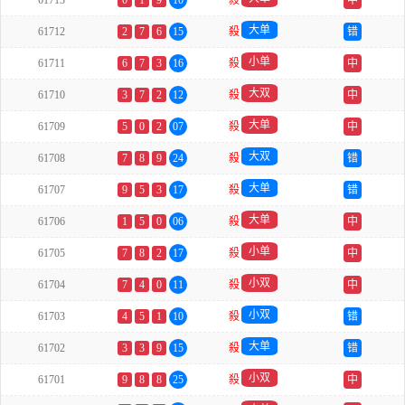
61713
0
1
9
10
殺
中
大单
61712
2
7
6
15
殺
错
小单
61711
6
7
3
16
殺
中
大双
61710
3
7
2
12
殺
中
大单
61709
5
0
2
07
殺
中
大双
61708
7
8
9
24
殺
错
大单
61707
9
5
3
17
殺
错
大单
61706
1
5
0
06
殺
中
小单
61705
7
8
2
17
殺
中
小双
61704
7
4
0
11
殺
中
小双
61703
4
5
1
10
殺
错
大单
61702
3
3
9
15
殺
错
小双
61701
9
8
8
25
殺
中