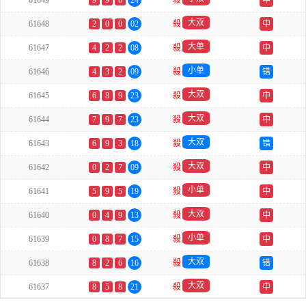
61649
9
9
6
24
殺
中
大双
61648
2
0
0
02
殺
中
大单
61647
4
2
2
08
殺
中
小单
61646
4
3
2
09
殺
错
大双
61645
6
8
9
23
殺
中
大双
61644
7
9
7
23
殺
中
大双
61643
6
9
3
18
殺
错
大双
61642
0
2
7
09
殺
中
小单
61641
5
9
5
19
殺
中
大双
61640
0
4
9
13
殺
中
小单
61639
0
8
7
15
殺
中
大双
61638
8
2
6
16
殺
错
大双
61637
8
5
8
21
殺
中