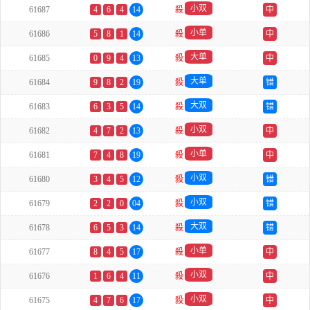
小双
61687
4
6
4
14
殺
中
小单
61686
5
8
1
14
殺
中
大单
61685
0
9
4
13
殺
中
大单
61684
9
8
2
19
殺
错
大双
61683
6
3
5
14
殺
错
小双
61682
4
7
2
13
殺
中
小单
61681
7
4
8
19
殺
中
小双
61680
3
4
5
12
殺
错
小双
61679
2
2
0
04
殺
错
大双
61678
6
5
3
14
殺
错
小单
61677
8
4
5
17
殺
中
小双
61676
1
6
4
11
殺
中
小双
61675
4
7
6
17
殺
中