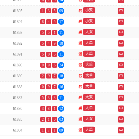
61896
8
1
5
14
殺
中
小双
61895
1
3
5
09
殺
中
小双
61894
8
4
5
17
殺
中
大双
61893
5
5
1
11
殺
中
大单
61892
5
4
9
18
殺
中
大单
61891
5
0
6
11
殺
中
大单
61890
9
9
6
24
殺
中
大单
61889
2
9
7
18
殺
中
大单
61888
0
9
7
16
殺
中
大双
61887
5
3
3
11
殺
中
大单
61886
3
8
1
12
殺
中
大双
61885
2
1
0
03
殺
中
大单
61884
1
7
1
09
殺
中