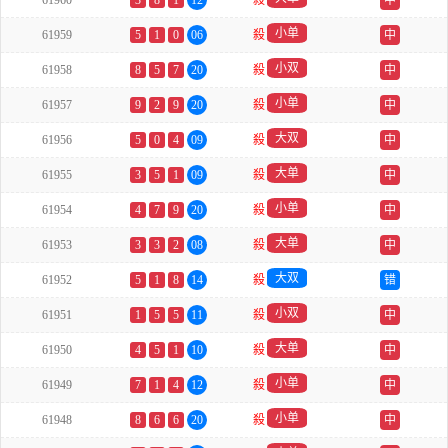
61960
3
8
1
12
殺
中
小单
61959
5
1
0
06
殺
中
小双
61958
8
5
7
20
殺
中
小单
61957
9
2
9
20
殺
中
大双
61956
5
0
4
09
殺
中
大单
61955
3
5
1
09
殺
中
小单
61954
4
7
9
20
殺
中
大单
61953
3
3
2
08
殺
中
大双
61952
5
1
8
14
殺
错
小双
61951
1
5
5
11
殺
中
大单
61950
4
5
1
10
殺
中
小单
61949
7
1
4
12
殺
中
小单
61948
8
6
6
20
殺
中