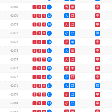
62080
9
3
9
21
大
单
中
62079
8
0
4
12
大
双
中
62078
3
9
4
16
大
双
中
62077
9
3
9
21
小
双
错
62076
2
5
1
08
小
单
中
62075
1
3
7
11
大
单
中
62074
8
3
7
18
大
双
中
62073
2
9
8
19
大
单
中
62072
9
7
4
20
小
双
中
62071
1
4
6
11
大
双
错
62070
1
7
3
11
小
双
中
62069
3
9
1
13
小
双
中