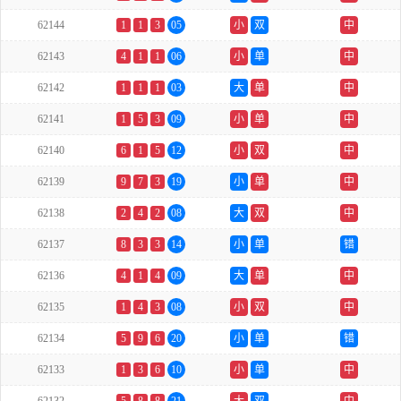
62144
1
1
3
05
小
双
中
62143
4
1
1
06
小
单
中
62142
1
1
1
03
大
单
中
62141
1
5
3
09
小
单
中
62140
6
1
5
12
小
双
中
62139
9
7
3
19
小
单
中
62138
2
4
2
08
大
双
中
62137
8
3
3
14
小
单
错
62136
4
1
4
09
大
单
中
62135
1
4
3
08
小
双
中
62134
5
9
6
20
小
单
错
62133
1
3
6
10
小
单
中