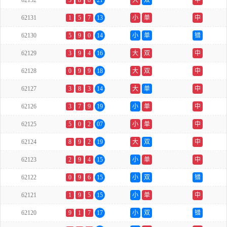
62132
5
8
8
21
大
双
中
62131
1
5
7
13
小
单
中
62130
5
9
0
14
小
单
错
62129
3
9
4
16
大
双
中
62128
0
9
9
18
大
双
中
62127
3
8
3
14
大
单
中
62126
3
7
9
19
小
单
中
62125
5
0
2
07
小
单
中
62124
8
9
2
19
大
双
中
62123
2
9
4
15
小
单
中
62122
0
9
6
15
小
双
错
62121
1
9
5
15
小
单
中
62120
9
1
7
17
小
双
错