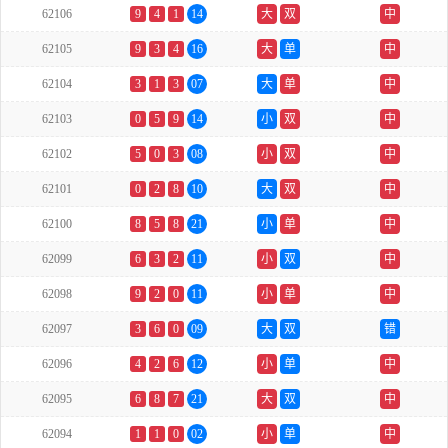
62106
9
4
1
14
大
双
中
62105
9
3
4
16
大
单
中
62104
3
1
3
07
大
单
中
62103
0
5
9
14
小
双
中
62102
5
0
3
08
小
双
中
62101
0
2
8
10
大
双
中
62100
8
5
8
21
小
单
中
62099
6
3
2
11
小
双
中
62098
9
2
0
11
小
单
中
62097
3
6
0
09
大
双
错
62096
4
2
6
12
小
单
中
62095
6
8
7
21
大
双
中
62094
1
1
0
02
小
单
中