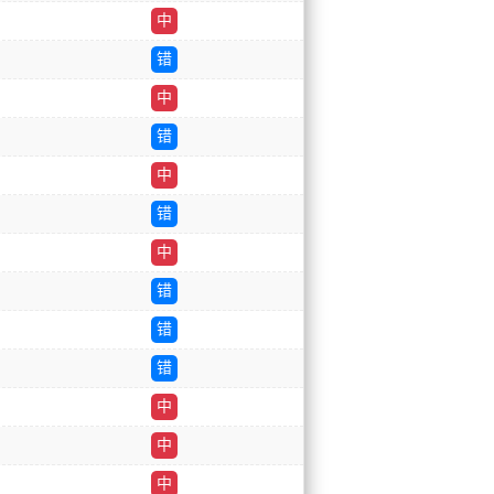
中
错
中
错
中
错
中
错
错
错
中
中
中