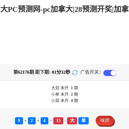
第
62176
期 距下期:
01
分
32
秒
广告开关：
大双
未开:
1
期
小单
未开:
2
期
小双
未开:
4
期
9
+
2
+
4
=
15
-
大
单
咪牌