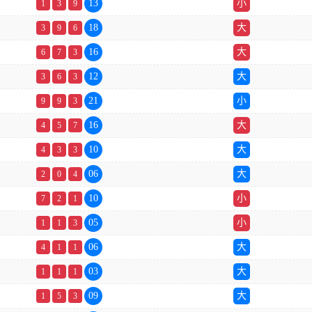
13
小
1
3
9
18
大
3
9
6
16
大
6
7
3
12
大
3
6
3
21
小
9
9
3
16
大
4
5
7
10
大
4
3
3
06
大
2
0
4
10
小
7
2
1
05
小
1
1
3
06
大
4
1
1
03
大
1
1
1
09
大
1
5
3