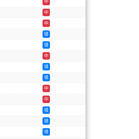
中
中
中
错
错
中
错
错
中
中
错
错
错