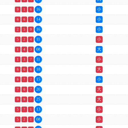
16
小
9
1
6
14
小
6
6
2
16
小
2
5
9
11
小
5
2
4
08
大
1
4
3
11
小
1
3
7
18
大
6
6
6
15
小
6
7
2
20
大
7
6
7
25
大
9
9
7
13
小
5
7
1
08
小
5
2
1