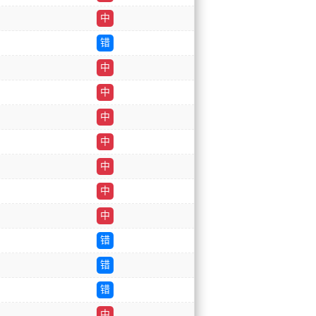
中
错
中
中
中
中
中
中
中
错
错
错
中