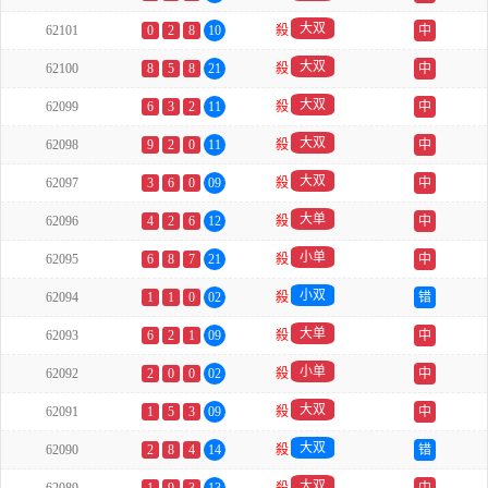
大双
62101
0
2
8
10
殺
中
大双
62100
8
5
8
21
殺
中
大双
62099
6
3
2
11
殺
中
大双
62098
9
2
0
11
殺
中
大双
62097
3
6
0
09
殺
中
大单
62096
4
2
6
12
殺
中
小单
62095
6
8
7
21
殺
中
小双
62094
1
1
0
02
殺
错
大单
62093
6
2
1
09
殺
中
小单
62092
2
0
0
02
殺
中
大双
62091
1
5
3
09
殺
中
大双
62090
2
8
4
14
殺
错
大双